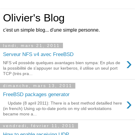
Olivier's Blog
c'est un simple blog... d'une simple personne.
lundi, mars 21, 2011
Serveur NFS v4 avec FreeBSD
›
NFS v4 possède quelques avantages bien sympa: En plus de
la possibilité de s'appuyer sur kerberos, il utilise un seul port
TCP (très pra...
dimanche, mars 13, 2011
FreeBSD packages generator
›
Update (8 april 2011): There is a best method detailled here
(in french) Using up-to-date ports on my old workstations
became more a...
vendredi, février 11, 2011
How to enable receiving UDP