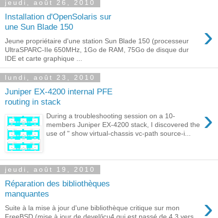
jeudi, août 26, 2010
Installation d'OpenSolaris sur
›
une Sun Blade 150
Jeune propriétaire d'une station Sun Blade 150 (processeur
UltraSPARC-IIe 650MHz, 1Go de RAM, 75Go de disque dur
IDE et carte graphique ...
lundi, août 23, 2010
Juniper EX-4200 internal PFE
routing in stack
›
During a troubleshooting session on a 10-
members Juniper EX-4200 stack, I discovered the
use of " show virtual-chassis vc-path source-i...
jeudi, août 19, 2010
Réparation des bibliothèques
manquantes
›
Suite à la mise à jour d'une bibliothèque critique sur mon
FreeBSD (mise à jour de devel/icu4 qui est passé de 4.3 vers